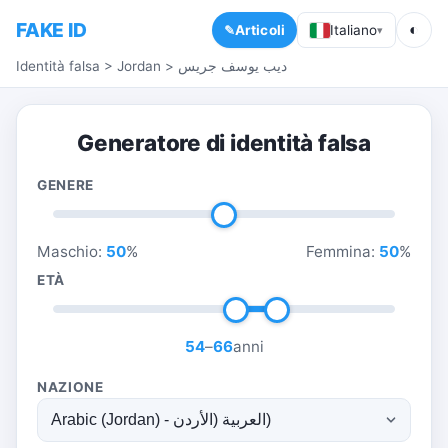
FAKE ID
◐
Articoli
Italiano
▾
Identità falsa
>
Jordan
>
ديب يوسف جريس
Generatore di identità falsa
GENERE
Maschio:
50
%
Femmina:
50
%
ETÀ
54
–
66
anni
NAZIONE