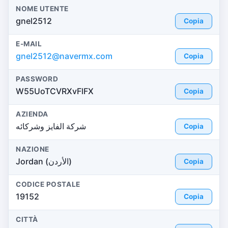
NOME UTENTE
gnel2512
Copia
E-MAIL
gnel2512@navermx.com
Copia
PASSWORD
W55UoTCVRXvFlFX
Copia
AZIENDA
شركة الفايز وشركائه
Copia
NAZIONE
Jordan (الأردن)
Copia
CODICE POSTALE
19152
Copia
CITTÀ