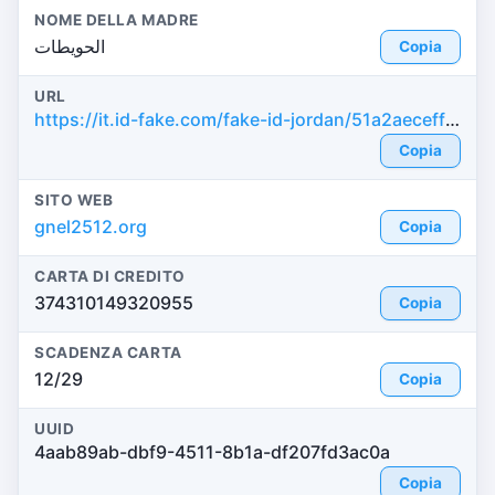
NOME DELLA MADRE
الحويطات
Copia
URL
https://it.id-fake.com/fake-id-jordan/51a2aeceffe83013838a4dde3c354c3b
Copia
SITO WEB
gnel2512.org
Copia
CARTA DI CREDITO
374310149320955
Copia
SCADENZA CARTA
12/29
Copia
UUID
4aab89ab-dbf9-4511-8b1a-df207fd3ac0a
Copia