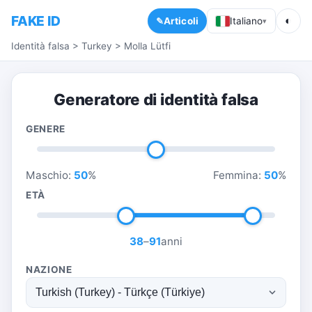
FAKE ID
◐
Articoli
Italiano
▾
Identità falsa
>
Turkey
>
Molla Lütfi
Generatore di identità falsa
GENERE
Maschio:
50
%
Femmina:
50
%
ETÀ
38
–
91
anni
NAZIONE