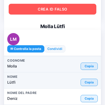
CREA ID FALSO
Molla Lütfi
LM
✉ Controlla la posta
Condividi
COGNOME
Molla
Copia
NOME
Lütfi
Copia
NOME DEL PADRE
Deniz
Copia