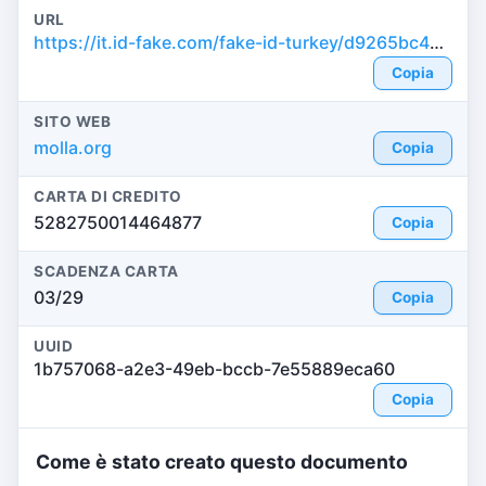
URL
https://it.id-fake.com/fake-id-turkey/d9265bc453af088d4274307a6313e04a
Copia
SITO WEB
molla.org
Copia
CARTA DI CREDITO
5282750014464877
Copia
SCADENZA CARTA
03/29
Copia
UUID
1b757068-a2e3-49eb-bccb-7e55889eca60
Copia
Come è stato creato questo documento